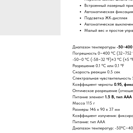
Встроенный лазерный при
Автоматическая фиксация
Подсветка ЖК-дисплея
Автоматическое выключени
Малый вес и простое упр
Диапазон температуры
-50~400
Погрешность 0~400 ºC (32~752 ºF
-50~0 ºC (-58~32 ºF)±3 ºC (±5 º
Разрешение 0.1 ºC или 0.1 ºF
Скорость реакции 0.5 сек
Спектральная чувствительность
Коэффициент черноты
0.95, фи
Оптическое разрешение (отноше
Питание элемент
1.5 В, тип AAA
Масса 115 г
Размеры 146 x 90 x 37 мм
Коэффициент излучения: фиксиро
Питание: тип ААА
Диапазон температур: -50ºC~40