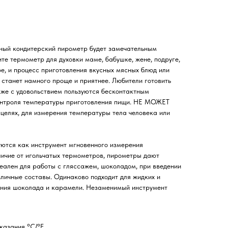
рный кондитерский пирометр будет замечательным
те термометр для духовки маме, бабушке, жене, подруге,
ре, и процесс приготовления вкусных мясных блюд или
 станет намного проще и приятнее. Любители готовить
кже с удовольствием пользуются бесконтактным
онтроля температуры приготовления пищи. НЕ МОЖЕТ
 целях, для измерения температуры тела человека или
уются как инструмент мгновенного измерения
личие от игольчатых термометров, пирометры дают
еален для работы с гляссажем, шоколадом, при введении
зличные составы. Одинаково подходит для жидких и
ания шоколада и карамели. Незаменимый инструмент
казания °С/°F