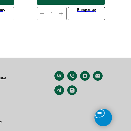
порадовать своих близких и друзей, удивить
их и подарить им незабываемые
ину
В корзину
впечатления.
авка
н