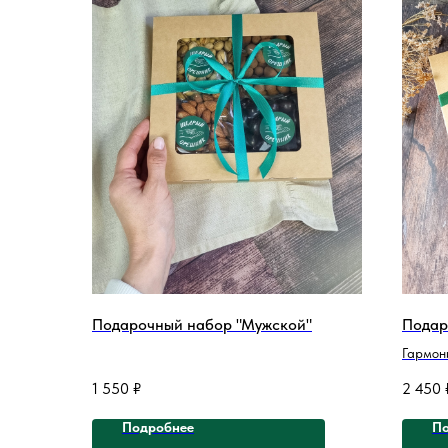
Подарочный набор "Мужской"
Подар
Гармон
сухофру
1 550
₽
2 450
премиа
Подробнее
По