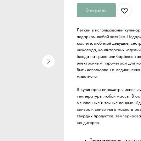
В корзину
Легкий в использовании кулина
подарком любой хозяйке. Подари
коллеге, любимой девушке, сест
шоколада, кондитерских изделий
блюда на гриле или барбекю та
электронным пирометром для к
быть использован в медицинских
животного.
В кулинарии пирометры использ
температуры любой массы. В от
мгновенные и точные данные. Ид
сливок и сливочного масла в ра
твердых продуктов, темпериров
кондитеров.
Переключаемая шкала по