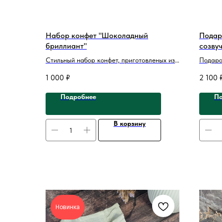
Набор конфет "Шоколадный
Подар
бриллиант"
созвуч
Стильный набор конфет, приготовленых из
Подаро
нежного темного бельгийского шоколада,
теплых
1 000
₽
2 100
начинка из сублимированной вишни.
подарок
коллег 
Подробнее
По
В корзину
Новинка