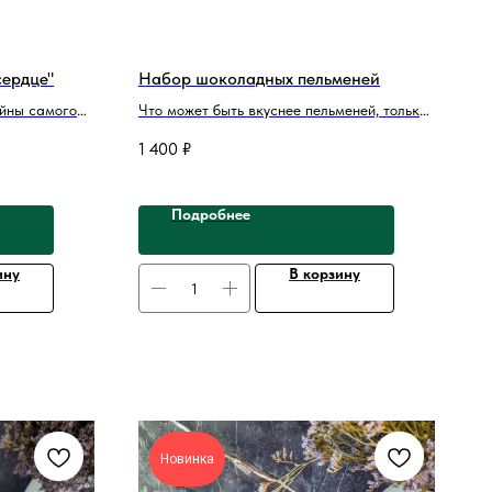
сердце"
Набор шоколадных пельменей
йны самого
Что может быть вкуснее пельменей, только
абор —
если шоколадные. Пельмешки выполнены
1 400
₽
 Это
из настоящего белого шоколада премиум
, дружбе или
качества, с начинкой из фундука. Пельмени
 выраженное
не только удивят своим необычным
Подробнее
ей.
внешним видом, но и порадуют своим
изысканным вкусом, который запомнится
надолго.
ину
В корзину
Новинка