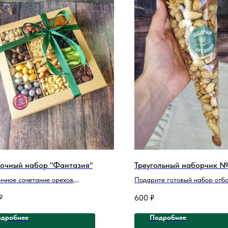
очный набор "Фантазия"
Треугольный наборчик 
ичное сочетание орехов,
Подарите готовый набор отб
ктов, сладостей и цукатов
и тогда их незабываемый вку
₽
600
₽
льного качества.
будет напоминать о вас обла
съедобного подарка.
дробнее
Подробнее