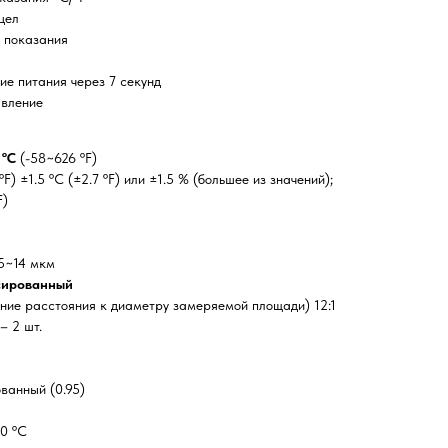
цел
 показания
е питания через 7 секунд
авление
 ºC
(-58~626 ºF)
) ±1.5 ºC (±2.7 ºF) или ±1.5 % (большее из значений);
F)
 5~14 мкм
ксированный
ние расстояния к диаметру замеряемой площади) 12:1
– 2 шт.
ванный (0.95)
0 ºC