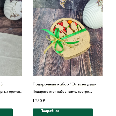
№3
Подарочный набор "От всей души!"
орных орехов
Подарите этот набор маме, сестре,
с каждый раз
подруге или коллеге, чтобы сделать их 8
1 250
₽
дателю такого
марта ещё более волшебным и вкусным.
Подарочный набор "От всей души!" это не
Подробнее
просто подарок, это возможность