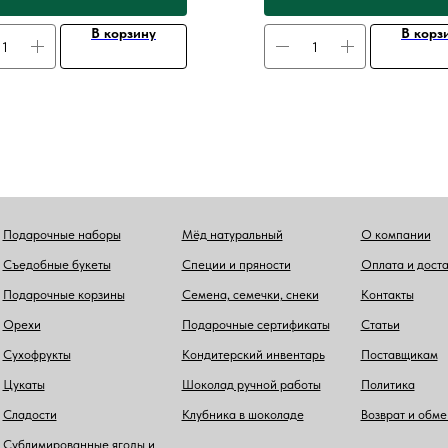
В корзину
В корз
Подарочные наборы
Мёд натуральный
О компании
Съедобные букеты
Специи и пряности
Оплата и дост
Подарочные корзины
Семена, семечки, снеки
Контакты
Орехи
Подарочные сертификаты
Статьи
Сухофрукты
Кондитерский инвентарь
Поставщикам
Цукаты
Шоколад ручной работы
Политика
Сладости
Клубника в шоколаде
Возврат и обме
Сублимированные ягоды и