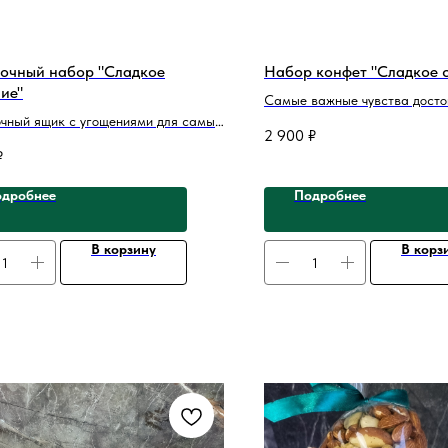
очный набор "Сладкое
Набор конфет "Сладкое 
ие"
Самые важные чувства досто
чный ящик с угощениями для самых
сладкого воплощения. Этот н
2 900
₽
 поздравлений. Прекрасный набор в
больше, чем просто угощение.
₽
 для близких, а так же сотрудников,
настоящее признание в любви
или бизнес-партнеров.
бесконечной благодарности,
дробнее
Подробнее
на языке изысканных сладост
В корзину
В корз