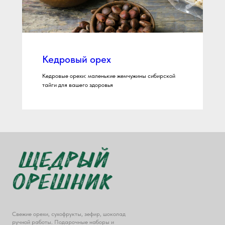
Кедровый орех
Кедровые орехи: маленькие жемчужины сибирской
тайги для вашего здоровья
Свежие орехи, сухофрукты, зефир, шоколад
ручной работы. Подарочные наборы и