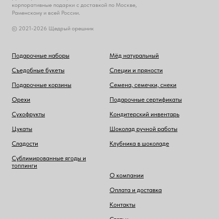
корпоративные подарки с доставкой по Москве,
Раменскому и всей России.
© 2021-2026 Щедрый орешник
Подарочные наборы
Мёд натуральный
Съедобные букеты
Специи и пряности
Подарочные корзины
Семена, семечки, снеки
Орехи
Подарочные сертификаты
Сухофрукты
Кондитерский инвентарь
Цукаты
Шоколад ручной работы
Сладости
Клубника в шоколаде
Сублимированные ягоды и
топпинги
О компании
Оплата и доставка
Контакты