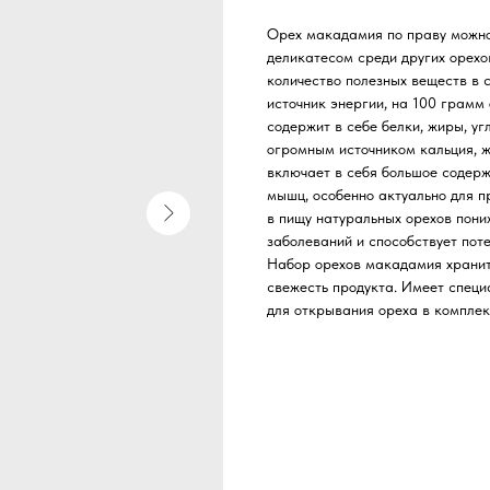
Орех макадамия по праву можно
деликатесом среди других орехо
количество полезных веществ в 
источник энергии, на 100 грамм
содержит в себе белки, жиры, у
огромным источником кальция, ж
включает в себя большое содерж
мышц, особенно актуально для п
в пищу натуральных орехов пони
заболеваний и способствует пот
Набор орехов макадамия хранитс
свежесть продукта. Имеет специа
для открывания ореха в комплек