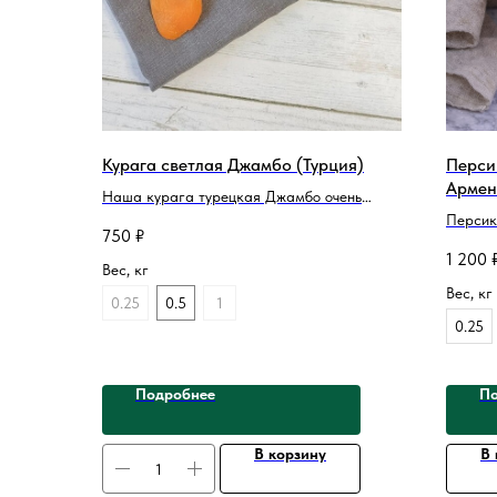
Курага светлая Джамбо (Турция)
Перси
Армен
Наша курага турецкая Джамбо очень
мягкая и сочная. Это элитный продукт для
Персик
750
₽
настоящих ценителей сухофруктов!
сахарн
1 200
обрабо
Вес, кг
своим 
Вес, кг
0.25
0.5
1
вкусом 
0.25
Подробнее
По
В корзину
В 