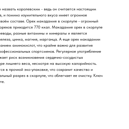
 назвать королевским - ведь он считается настоящим
в, и помимо изумительного вкуса имеет огромное
своём составе. Орех макадамия в скорлупе - огромный
 орехов приходится 770 ккал. Макадамия орех в скорлупе
глеводы, разные витамины и минералы и является
елеза, цинка, магния, марганца. А еще орех макадамии
анием аминокислот, что крайне важно для развития
рофессиональных спортсменов. Регулярное употребление
жает риск возникновения сердечно-сосудистых
ере лишнего веса, несмотря на высокую калорийность.
я в прочной эко-упаковке, что сохранит качество и
льный разрез в скорлупе, что облегчает ее очистку. Ключ
те.