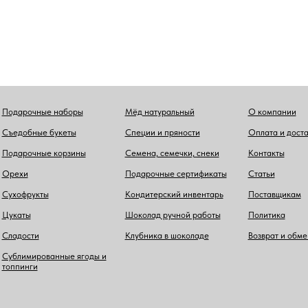
Подарочные наборы
Мёд натуральный
О компании
Съедобные букеты
Специи и пряности
Оплата и дост
Подарочные корзины
Семена, семечки, снеки
Контакты
Орехи
Подарочные сертификаты
Статьи
Сухофрукты
Кондитерский инвентарь
Поставщикам
Цукаты
Шоколад ручной работы
Политика
Сладости
Клубника в шоколаде
Возврат и обме
Сублимированные ягоды и
топпинги