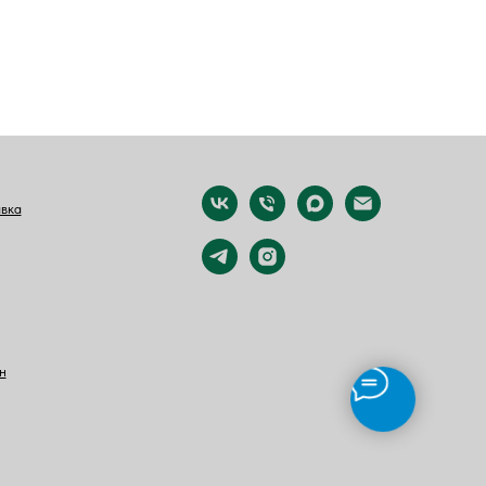
авка
н