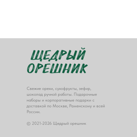
Свежие орехи, сухофрукты, зефир,
шоколад ручной работы. Подарочные
наборы и корпоративные подарки с
доставкой по Москве, Раменскому и всей
России.
© 2021-2026 Щедрый орешник