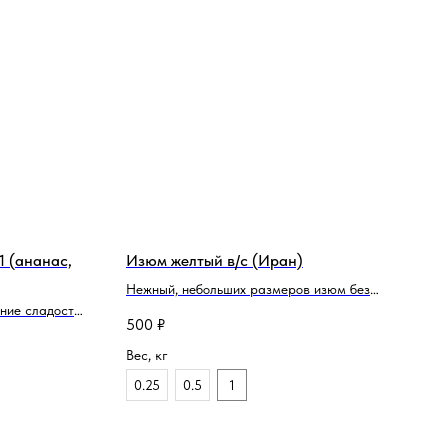
1 (ананас,
Изюм желтый в/с (Иран)
Нежный, небольших размеров изюм без
ние сладости
консервантов. Добавит сладости выпечке,
500
₽
ном наборе!
кашам, сырникам и привнёсет «изюминку»
 микс из
в мясные блюда.
Вес, кг
которые
0.25
0.5
1
ства и яркий
ке.