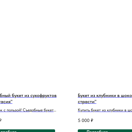
бный букет из сухофруктов
Букет из клубники в шок
тасия"
страсти"
к с пользой! Съедобные букет
Купить букет из клубники в ш
ный и эффективный подарок. Такой
доставкой — значит подарить
₽
5 000
₽
по достоинству оценят абсолютно
незабываемые эмоции. Этот с
станет лучшим подарком на 
дробнее
Подробнее