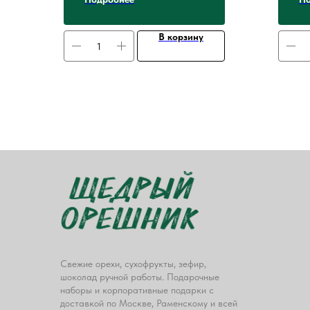
В корзину
Свежие орехи, сухофрукты, зефир,
шоколад ручной работы. Подарочные
наборы и корпоративные подарки с
доставкой по Москве, Раменскому и всей