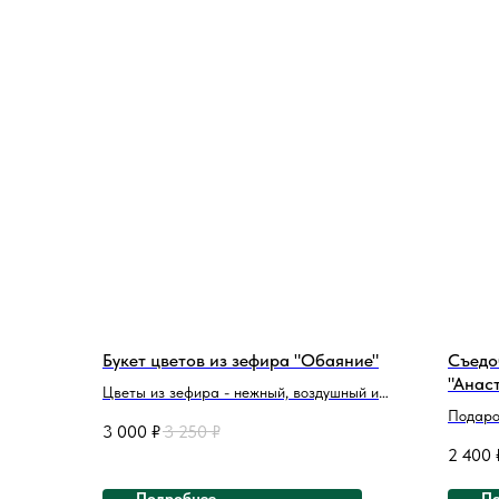
Букет цветов из зефира "Обаяние"
Съедо
"Анас
Цветы из зефира - нежный, воздушный и
сладкий сюрприз! Невероятное сочетание
Подаро
3 000
₽
3 250
₽
цветов и текстур дарит атмосферу
эффект
2 400
роскоши и утонченности, и трансформирует
букет 
любое событие в незабываемый момент.
все!
Подробнее
По