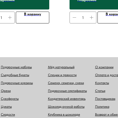
или оригинальным сюрпризом
рождения
В корзину
В корз
Подарочные наборы
Мёд натуральный
О компании
Съедобные букеты
Специи и пряности
Оплата и дост
Подарочные корзины
Семена, семечки, снеки
Контакты
Орехи
Подарочные сертификаты
Статьи
Сухофрукты
Кондитерский инвентарь
Поставщикам
Цукаты
Шоколад ручной работы
Политика
Сладости
Клубника в шоколаде
Возврат и обме