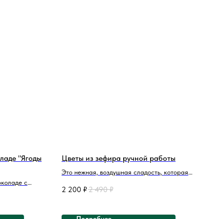
оладе "Ягоды
Цветы из зефира ручной работы
Это нежная, воздушная сладость, которая
околаде с
тает во рту, окутывая вкусовые рецепторы
2 200
₽
2 490
₽
мягким, бархатистым облаком. Вкуснейший
ладкий букет
нежный, воздушный, мало сладкий зефир
14 февраля
обязательно произведет впечатление!
Подробнее