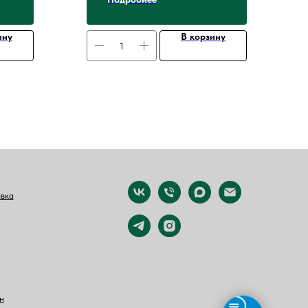
 на день
ину
В корзину
авка
н