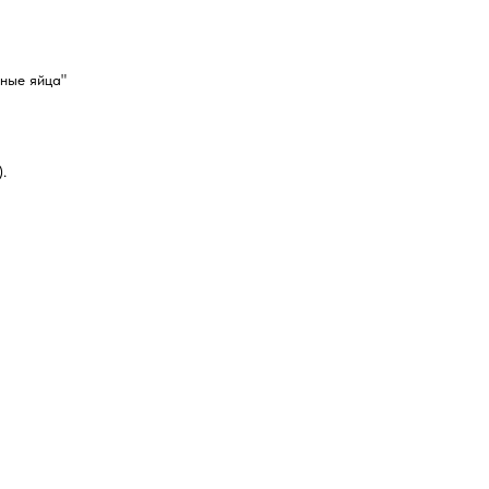
ные яйца"
.