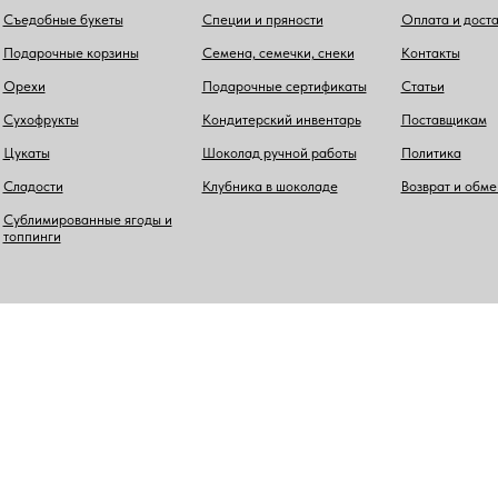
Съедобные букеты
Специи и пряности
Оплата и дост
Подарочные корзины
Семена, семечки, снеки
Контакты
Орехи
Подарочные сертификаты
Статьи
Сухофрукты
Кондитерский инвентарь
Поставщикам
Цукаты
Шоколад ручной работы
Политика
Сладости
Клубника в шоколаде
Возврат и обме
Сублимированные ягоды и
топпинги