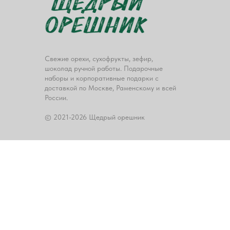
Свежие орехи, сухофрукты, зефир,
шоколад ручной работы. Подарочные
наборы и корпоративные подарки с
доставкой по Москве, Раменскому и всей
России.
© 2021-2026 Щедрый орешник